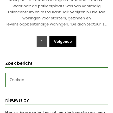
Waar ooit de parkeerplaats was van voormalig
zalencentrum en restaurant Balk verrijzen nu nieuwe
woningen voor starters, gezinnen en
levensloopbestendige woningen. “De architectuur is…
Berichten
1
Volgende
paginering
Zoek bericht
ZOEKEN
NAAR:
Nieuwstip?
Nieuws, ingezonden bericht, een leuk verslag van een