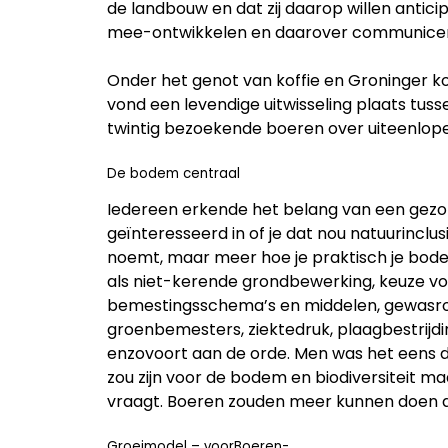
de landbouw en dat zij daarop willen antici
mee-ontwikkelen en daarover communice
Onder het genot van koffie en Groninger k
vond een levendige uitwisseling plaats tu
twintig bezoekende boeren over uiteenlo
De bodem centraal
Iedereen erkende het belang van een gez
geïnteresseerd in of je dat nou natuurincl
noemt, maar meer hoe je praktisch je b
als niet-kerende grondbewerking, keuze v
bemestingsschema’s en middelen, gewasr
groenbemesters, ziektedruk, plaagbestrijdin
enzovoort aan de orde. Men was het eens 
zou zijn voor de bodem en biodiversiteit m
vraagt. Boeren zouden meer kunnen doen al
Groeimodel – voorBoeren-