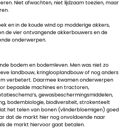
peren. Niet afwachten, niet lijdzaam toezien, maar
ren.
oek en in de koude wind op modderige akkers,
ssen de vier ontvangende akkerbouwers en de
pende onderwerpen.
onde bodem en bodemleven. Men was niet zo
usieve landbouw, kringlooplandbouw of nog anders
odem verbetert. Daarmee kwamen onderwerpen
oor bepaalde machines en tractoren,
otatieschema’s, gewasbeschermingsmiddelen,
g, bodembiologie, biodiversiteit, strokenteelt
dat het telen van bonen (vlinderbloemigen) goed
aar dat de markt hier nog onvoldoende naar
s de markt hiervoor gaat betalen.