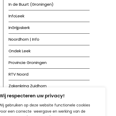
In de Buurt (Groningen)
InfoLeek
InGrijpskerk
Noordhorn | Info
Ondek Leek
Provincie Groningen
RTV Noord
Zakenkring Zuidhorn
Wij respecteren uw privacy!
Zuidhorn in Beeld
Wij gebruiken op deze website functionele cookies
voor een correcte weergave en werking van de
Achief