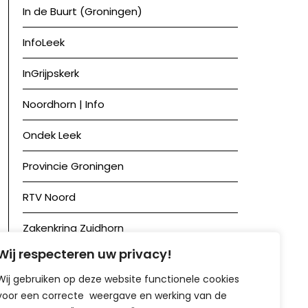
In de Buurt (Groningen)
InfoLeek
InGrijpskerk
Noordhorn | Info
Ondek Leek
Provincie Groningen
RTV Noord
Zakenkring Zuidhorn
Wij respecteren uw privacy!
Zuidhorn in Beeld
Wij gebruiken op deze website functionele cookies
voor een correcte weergave en werking van de
Achief