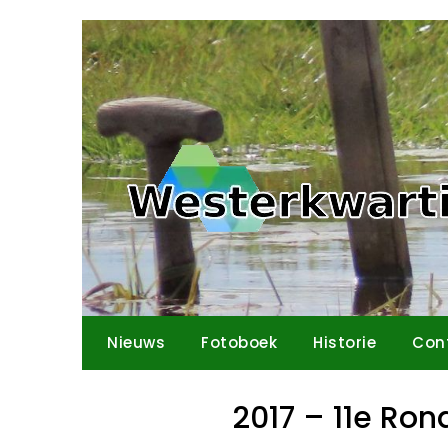
Ga
naar
de
inhoud
Nieuws
Fotoboek
Historie
Con
2017 – 11e Ro