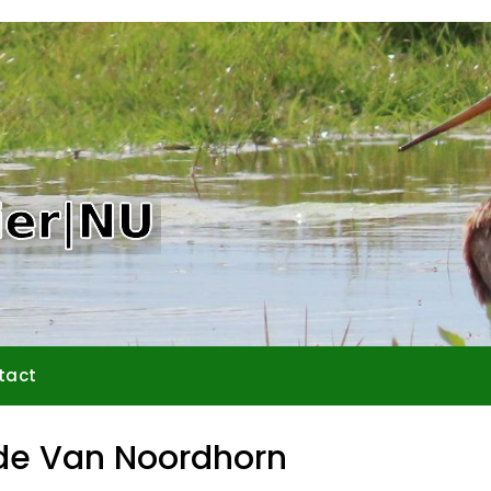
tact
nde Van Noordhorn