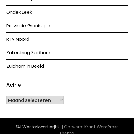
Ondek Leek
Provincie Groningen
RTV Noord
Zakenkring Zuidhorn
Zuidhorn in Beeld
Achief
Achief
©J Westerkwartier|NU
| Ontwerp:
Krant WordPress
thema