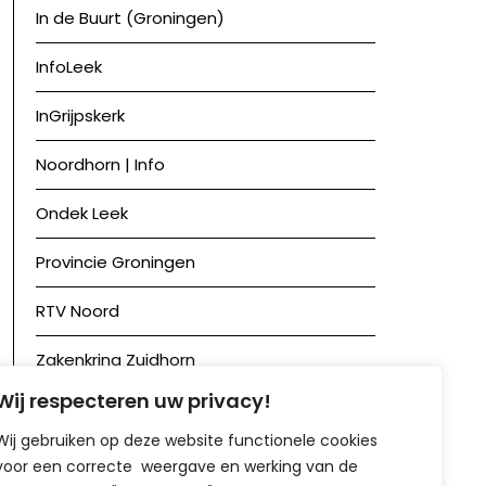
In de Buurt (Groningen)
InfoLeek
InGrijpskerk
Noordhorn | Info
Ondek Leek
Provincie Groningen
RTV Noord
Zakenkring Zuidhorn
Wij respecteren uw privacy!
Zuidhorn in Beeld
Wij gebruiken op deze website functionele cookies
voor een correcte weergave en werking van de
Achief