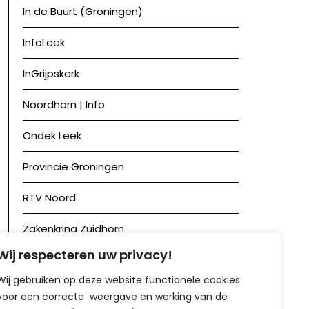
In de Buurt (Groningen)
InfoLeek
InGrijpskerk
Noordhorn | Info
Ondek Leek
Provincie Groningen
RTV Noord
Zakenkring Zuidhorn
Wij respecteren uw privacy!
Zuidhorn in Beeld
Wij gebruiken op deze website functionele cookies
voor een correcte weergave en werking van de
Achief