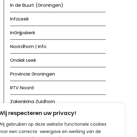
In de Buurt (Groningen)
InfoLeek
InGrijpskerk
Noordhorn | Info
Ondek Leek
Provincie Groningen
RTV Noord
Zakenkring Zuidhorn
Wij respecteren uw privacy!
Zuidhorn in Beeld
Wij gebruiken op deze website functionele cookies
voor een correcte weergave en werking van de
Achief