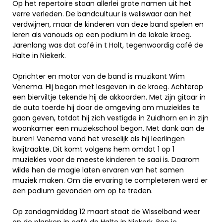
Op het repertoire staan allerlei grote namen uit het
verre verleden. De bandcultuur is weliswaar aan het
verdwijnen, maar de kinderen van deze band spelen en
leren als vanouds op een podium in de lokale kroeg.
Jarenlang was dat café in t Holt, tegenwoordig café de
Halte in Niekerk.
Oprichter en motor van de band is muzikant Wim
Venema. Hij begon met lesgeven in de kroeg. Achterop
een bierviltje tekende hij de akkoorden. Met zijn gitaar in
de auto toerde hij door de omgeving om muziekles te
gaan geven, totdat hij zich vestigde in Zuidhorn en in zijn
woonkamer een muziekschool begon. Met dank aan de
buren! Venema vond het vreselijk als hij leerlingen
kwijtraakte. Dit komt volgens hem omdat 1 op 1
muziekles voor de meeste kinderen te saai is. Daarom
wilde hen de magie laten ervaren van het samen
muziek maken. Om die ervaring te completeren werd er
een podium gevonden om op te treden.
Op zondagmiddag 12 maart staat de Wisselband weer
op de planken in café de Halte in Niekerk. Ben je