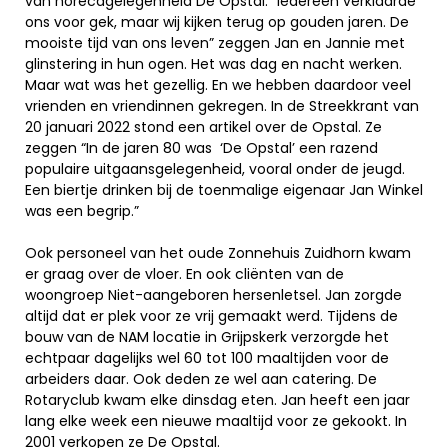
van horecagelegenheid De Opstal. “Iedereen verklaarde
ons voor gek, maar wij kijken terug op gouden jaren. De
mooiste tijd van ons leven” zeggen Jan en Jannie met
glinstering in hun ogen. Het was dag en nacht werken.
Maar wat was het gezellig. En we hebben daardoor veel
vrienden en vriendinnen gekregen. In de Streekkrant van
20 januari 2022 stond een artikel over de Opstal. Ze
zeggen “In de jaren 80 was ‘De Opstal’ een razend
populaire uitgaansgelegenheid, vooral onder de jeugd.
Een biertje drinken bij de toenmalige eigenaar Jan Winkel
was een begrip.”
Ook personeel van het oude Zonnehuis Zuidhorn kwam
er graag over de vloer. En ook cliënten van de
woongroep Niet-aangeboren hersenletsel. Jan zorgde
altijd dat er plek voor ze vrij gemaakt werd. Tijdens de
bouw van de NAM locatie in Grijpskerk verzorgde het
echtpaar dagelijks wel 60 tot 100 maaltijden voor de
arbeiders daar. Ook deden ze wel aan catering. De
Rotaryclub kwam elke dinsdag eten. Jan heeft een jaar
lang elke week een nieuwe maaltijd voor ze gekookt. In
2001 verkopen ze De Opstal.