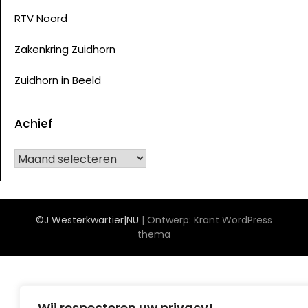
RTV Noord
Zakenkring Zuidhorn
Zuidhorn in Beeld
Achief
Achief
©J Westerkwartier|NU
| Ontwerp:
Krant WordPress
thema
Wij respecteren uw privacy!