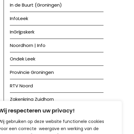
In de Buurt (Groningen)
InfoLeek
InGrijpskerk
Noordhorn | Info
Ondek Leek
Provincie Groningen
RTV Noord
Zakenkring Zuidhorn
Wij respecteren uw privacy!
Zuidhorn in Beeld
Wij gebruiken op deze website functionele cookies
voor een correcte weergave en werking van de
Achief