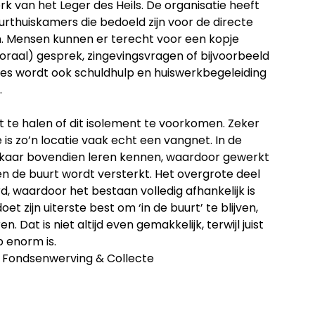
 van het Leger des Heils. De organisatie heeft
rthuiskamers die bedoeld zijn voor de directe
n. Mensen kunnen er terecht voor een kopje
storaal) gesprek, zingevingsvragen of bijvoorbeeld
ies wordt ook schuldhulp en huiswerkbegeleiding
.
t te halen of dit isolement te voorkomen. Zeker
s zo’n locatie vaak echt een vangnet. In de
kaar bovendien leren kennen, waardoor gewerkt
n de buurt wordt versterkt. Het overgrote deel
d, waardoor het bestaan volledig afhankelijk is
et zijn uiterste best om ‘in de buurt’ te blijven,
. Dat is niet altijd even gemakkelijk, terwijl juist
 enorm is.
le Fondsenwerving & Collecte