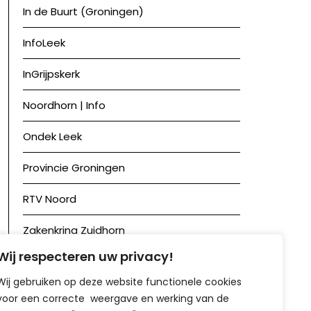
In de Buurt (Groningen)
InfoLeek
InGrijpskerk
Noordhorn | Info
Ondek Leek
Provincie Groningen
RTV Noord
Zakenkring Zuidhorn
Wij respecteren uw privacy!
Zuidhorn in Beeld
Wij gebruiken op deze website functionele cookies
voor een correcte weergave en werking van de
Achief