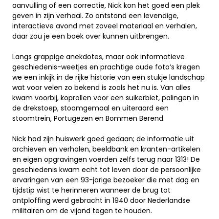
aanvulling of een correctie, Nick kon het goed een plek
geven in zijn verhaal. Zo ontstond een levendige,
interactieve avond met zoveel materiaal en verhalen,
daar zou je een boek over kunnen uitbrengen.
Langs grappige anekdotes, maar ook informatieve
geschiedenis-weetjes en prachtige oude foto’s kregen
we een inkijk in de rijke historie van een stukje landschap
wat voor velen zo bekend is zoals het nu is. Van alles
kwam voorbij, koprollen voor een suikerbiet, palingen in
de drekstoep, stoomgemaal en uiteraard een
stoomtrein, Portugezen en Bommen Berend.
Nick had zijn huiswerk goed gedaan; de informatie uit
archieven en verhalen, beeldbank en kranten-artikelen
en eigen opgravingen voerden zelfs terug naar 1313! De
geschiedenis kwam echt tot leven door de persoonlijke
ervaringen van een 93-jarige bezoeker die met dag en
tijdstip wist te herinneren wanneer de brug tot
ontploffing werd gebracht in 1940 door Nederlandse
militairen om de vijand tegen te houden.