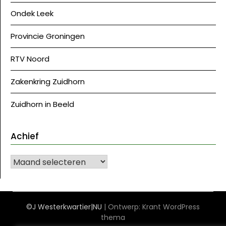
Ondek Leek
Provincie Groningen
RTV Noord
Zakenkring Zuidhorn
Zuidhorn in Beeld
Achief
Achief
©J Westerkwartier|NU
| Ontwerp:
Krant WordPress
thema