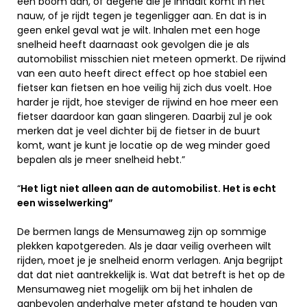
een boom aan, of degene die je inhaalt komt in het
nauw, of je rijdt tegen je tegenligger aan. En dat is in
geen enkel geval wat je wilt. Inhalen met een hoge
snelheid heeft daarnaast ook gevolgen die je als
automobilist misschien niet meteen opmerkt. De rijwind
van een auto heeft direct effect op hoe stabiel een
fietser kan fietsen en hoe veilig hij zich dus voelt. Hoe
harder je rijdt, hoe steviger de rijwind en hoe meer een
fietser daardoor kan gaan slingeren. Daarbij zul je ook
merken dat je veel dichter bij de fietser in de buurt
komt, want je kunt je locatie op de weg minder goed
bepalen als je meer snelheid hebt.”
“
Het ligt niet alleen aan de automobilist. Het is echt
een wisselwerking”
De bermen langs de Mensumaweg zijn op sommige
plekken kapotgereden. Als je daar veilig overheen wilt
rijden, moet je je snelheid enorm verlagen. Anja begrijpt
dat dat niet aantrekkelijk is. Wat dat betreft is het op de
Mensumaweg niet mogelijk om bij het inhalen de
aanbevolen anderhalve meter afstand te houden van