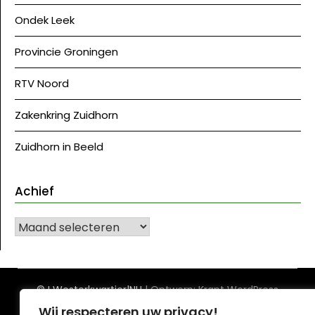
Ondek Leek
Provincie Groningen
RTV Noord
Zakenkring Zuidhorn
Zuidhorn in Beeld
Achief
Achief
©J Westerkwartier|NU
| Ontwerp:
Krant WordPress
thema
Wij respecteren uw privacy!