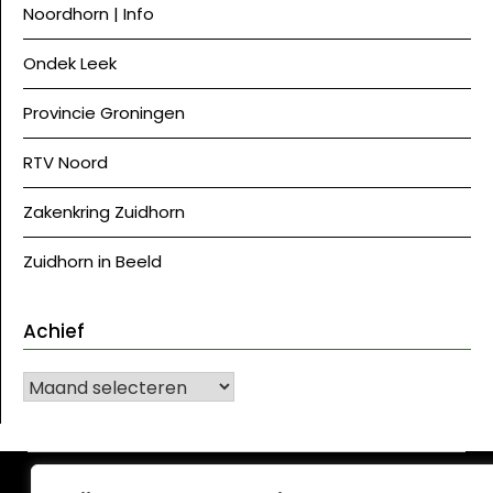
Noordhorn | Info
Ondek Leek
Provincie Groningen
RTV Noord
Zakenkring Zuidhorn
Zuidhorn in Beeld
Achief
Achief
©J Westerkwartier|NU
| Ontwerp:
Krant WordPress