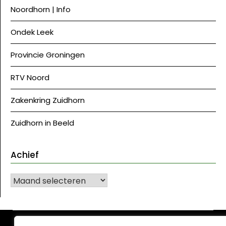
Noordhorn | Info
Ondek Leek
Provincie Groningen
RTV Noord
Zakenkring Zuidhorn
Zuidhorn in Beeld
Achief
Achief
©J Westerkwartier|NU
| Ontwerp:
Krant WordPress