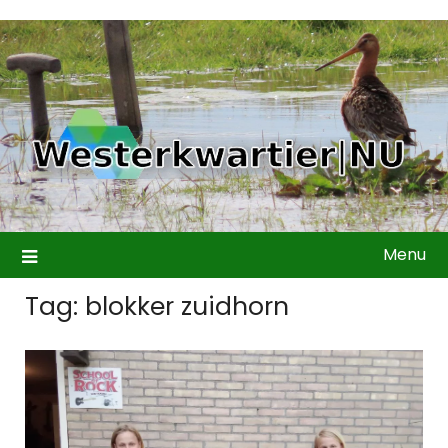
Ga
naar
de
inhoud
Menu
Tag:
blokker zuidhorn