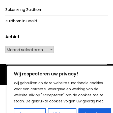
Zakenkring Zuidhorn
Zuidhorn in Beeld
Achief
Achief
©J Westerkwartier|NU
| Ontwerp:
Krant WordPress
Wij respecteren uw privacy!
thema
Wij gebruiken op deze website functionele cookies
voor een correcte weergave en werking van de
website. Klik op "Accepteren" om de cookies toe te
staan. De gebruikte cookies volgen uw gedrag niet.