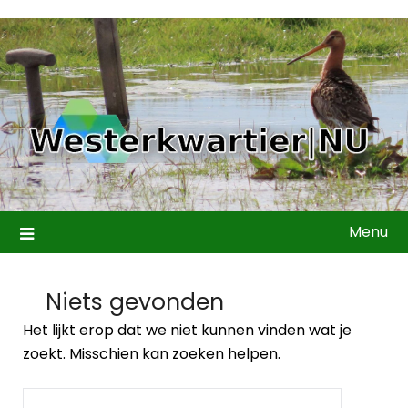
Ga
naar
de
inhoud
Menu
Niets gevonden
Het lijkt erop dat we niet kunnen vinden wat je
zoekt. Misschien kan zoeken helpen.
ZOEKEN