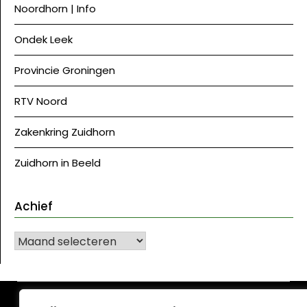
Noordhorn | Info
Ondek Leek
Provincie Groningen
RTV Noord
Zakenkring Zuidhorn
Zuidhorn in Beeld
Achief
Achief
©J Westerkwartier|NU
| Ontwerp:
Krant WordPress