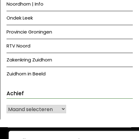
Noordhorn | Info
Ondek Leek
Provincie Groningen
RTV Noord
Zakenkring Zuidhorn
Zuidhorn in Beeld
Achief
Achief
©J Westerkwartier|NU
| Ontwerp:
Krant WordPress