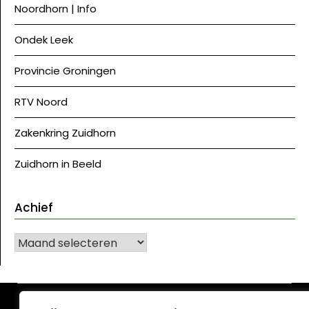
Noordhorn | Info
Ondek Leek
Provincie Groningen
RTV Noord
Zakenkring Zuidhorn
Zuidhorn in Beeld
Achief
Achief
©J Westerkwartier|NU
| Ontwerp:
Krant WordPress