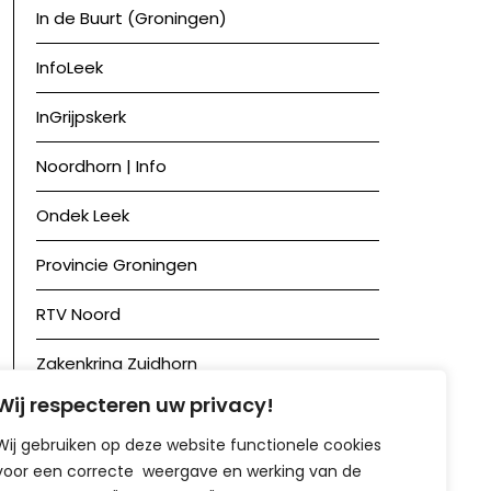
In de Buurt (Groningen)
InfoLeek
InGrijpskerk
Noordhorn | Info
Ondek Leek
Provincie Groningen
RTV Noord
Zakenkring Zuidhorn
Wij respecteren uw privacy!
Zuidhorn in Beeld
Wij gebruiken op deze website functionele cookies
voor een correcte weergave en werking van de
Achief