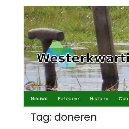
Ga
naar
de
inhoud
Nieuws
Fotoboek
Historie
Con
Tag:
doneren