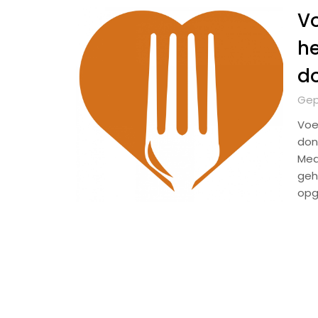
Vo
he
do
Gep
Voe
don
Med
geh
opg