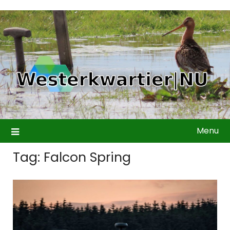
Ga
naar
de
inhoud
Menu
Tag:
Falcon Spring