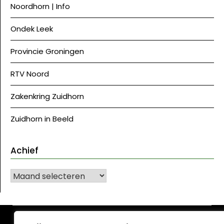
Noordhorn | Info
Ondek Leek
Provincie Groningen
RTV Noord
Zakenkring Zuidhorn
Zuidhorn in Beeld
Achief
Achief
©J Westerkwartier|NU
| Ontwerp:
Krant WordPress