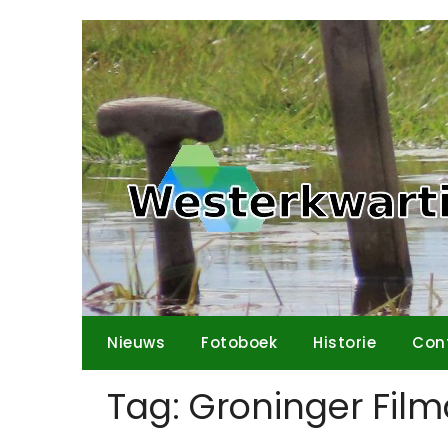
Ga
naar
de
inhoud
Nieuws
Fotoboek
Historie
Con
Tag:
Groninger Fil