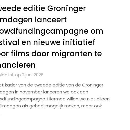
eede editie Groninger
lmdagen lanceert
rowdfundingcampagne om
stival en nieuwe initiatief
or films door migranten te
nancieren
laatst op 2 juni 2026
het kader van de tweede editie van de Groninger
mdagen in november lanceren we ook een
wdfundingcampagne. Hiermee willen we niet alleen
Filmdagen als geheel mogelijk maken, maar ook
…