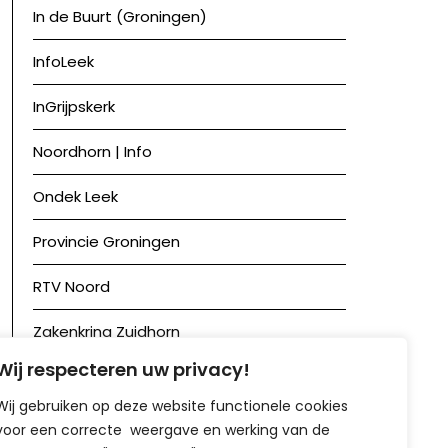
In de Buurt (Groningen)
InfoLeek
InGrijpskerk
Noordhorn | Info
Ondek Leek
Provincie Groningen
RTV Noord
Zakenkring Zuidhorn
Wij respecteren uw privacy!
Zuidhorn in Beeld
Wij gebruiken op deze website functionele cookies
voor een correcte weergave en werking van de
Achief