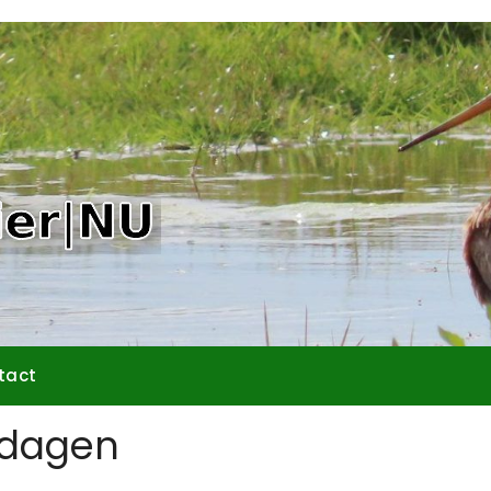
tact
mdagen