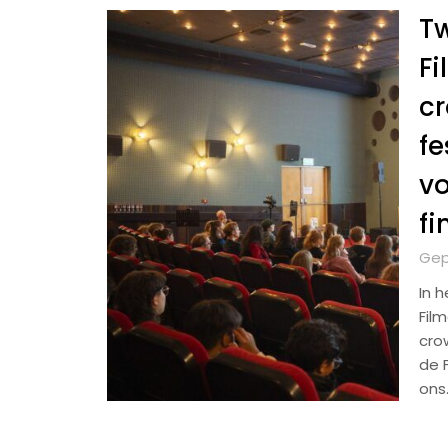
Tw
Fi
c
fe
vo
fi
Gep
In 
Fil
cro
de 
ons