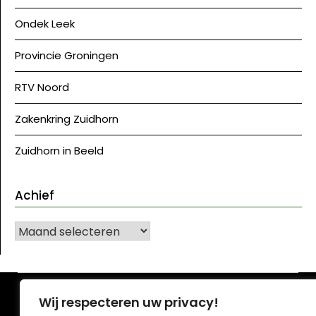
Ondek Leek
Provincie Groningen
RTV Noord
Zakenkring Zuidhorn
Zuidhorn in Beeld
Achief
Achief
©J Westerkwartier|NU
| Ontwerp:
Krant WordPress
Wij respecteren uw privacy!
thema