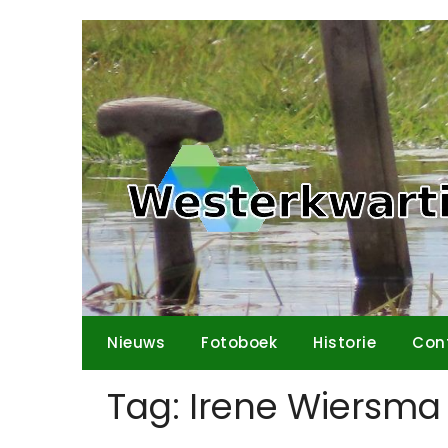
Ga
naar
de
inhoud
Nieuws
Fotoboek
Historie
Con
Tag:
Irene Wiersma