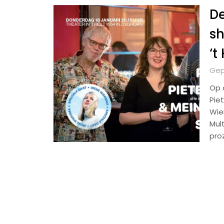
De
sh
‘t
Gep
Op 
Pie
Wier
Mult
pro