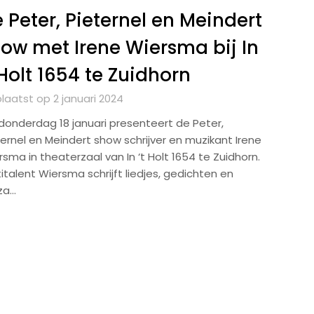
 Peter, Pieternel en Meindert
ow met Irene Wiersma bij In
 Holt 1654 te Zuidhorn
laatst op 2 januari 2024
donderdag 18 januari presenteert de Peter,
ternel en Meindert show schrijver en muzikant Irene
sma in theaterzaal van In ‘t Holt 1654 te Zuidhorn.
italent Wiersma schrijft liedjes, gedichten en
za…