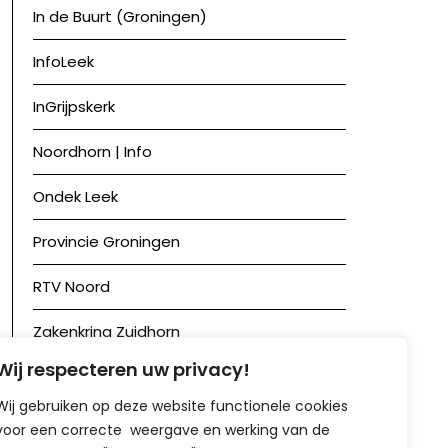
In de Buurt (Groningen)
InfoLeek
InGrijpskerk
Noordhorn | Info
Ondek Leek
Provincie Groningen
RTV Noord
Zakenkring Zuidhorn
Wij respecteren uw privacy!
Zuidhorn in Beeld
Wij gebruiken op deze website functionele cookies
voor een correcte weergave en werking van de
Achief