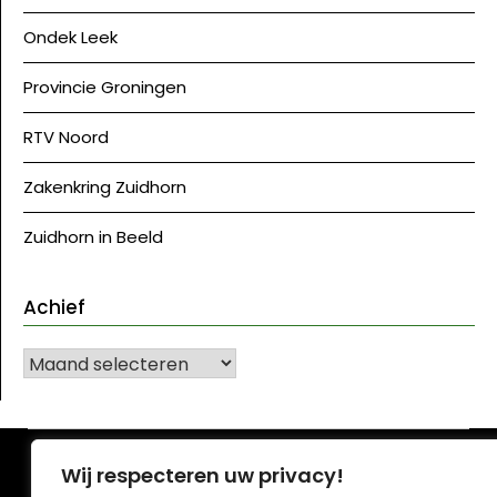
Ondek Leek
Provincie Groningen
RTV Noord
Zakenkring Zuidhorn
Zuidhorn in Beeld
Achief
Achief
©J Westerkwartier|NU
| Ontwerp:
Krant WordPress
Wij respecteren uw privacy!
thema