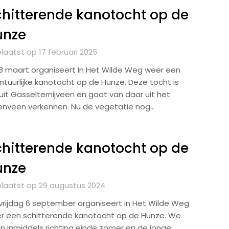
hitterende kanotocht op de
unze
laatst op 17 februari 2025
8 maart organiseert In Het Wilde Weg weer een
ntuurlijke kanotocht op de Hunze. Deze tocht is
uit Gasselternijveen en gaat van daar uit het
enveen verkennen. Nu de vegetatie nog…
hitterende kanotocht op de
unze
laatst op 29 augustus 2024
vrijdag 6 september organiseert In Het Wilde Weg
r een schitterende kanotocht op de Hunze. We
n inmiddels richting einde zomer en de jonge