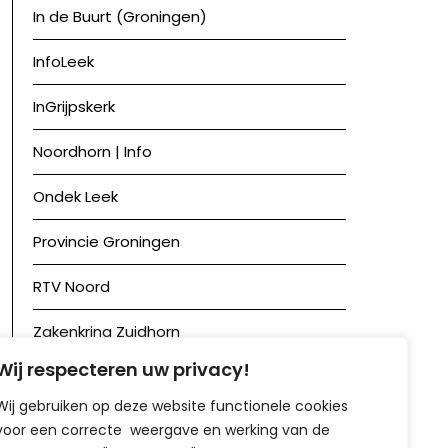
In de Buurt (Groningen)
InfoLeek
InGrijpskerk
Noordhorn | Info
Ondek Leek
Provincie Groningen
RTV Noord
Zakenkring Zuidhorn
Wij respecteren uw privacy!
Zuidhorn in Beeld
Wij gebruiken op deze website functionele cookies
voor een correcte weergave en werking van de
Achief