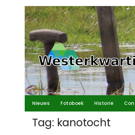
Ga
naar
de
inhoud
Nieuws
Fotoboek
Historie
Con
Tag:
kanotocht