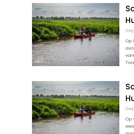
Sc
H
Gep
Op 
avo
van
Tor
Sc
H
Gep
Op 
wee
gaa