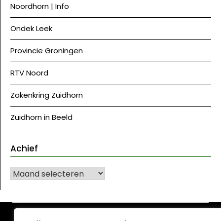
Noordhorn | Info
Ondek Leek
Provincie Groningen
RTV Noord
Zakenkring Zuidhorn
Zuidhorn in Beeld
Achief
Achief
©J Westerkwartier|NU
| Ontwerp:
Krant WordPress