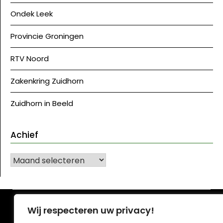
Ondek Leek
Provincie Groningen
RTV Noord
Zakenkring Zuidhorn
Zuidhorn in Beeld
Achief
Achief
©J Westerkwartier|NU
| Ontwerp:
Krant WordPress
Wij respecteren uw privacy!
thema