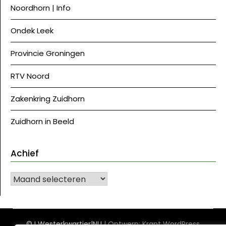
Noordhorn | Info
Ondek Leek
Provincie Groningen
RTV Noord
Zakenkring Zuidhorn
Zuidhorn in Beeld
Achief
Achief
©J Westerkwartier|NU
| Ontwerp:
Krant WordPress