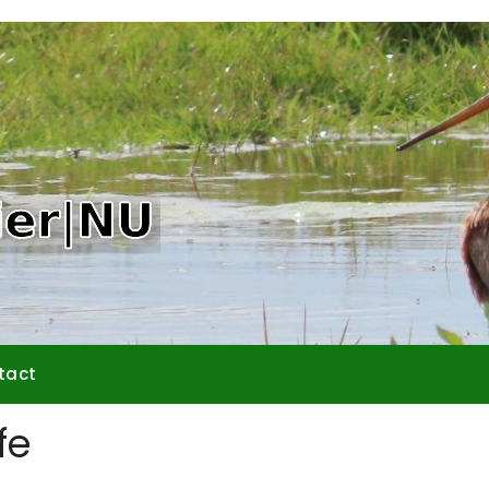
tact
fe