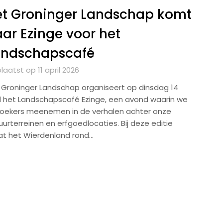
et Groninger Landschap komt
ar Ezinge voor het
andschapscafé
aatst op 11 april 2026
 Groninger Landschap organiseert op dinsdag 14
il het Landschapscafé Ezinge, een avond waarin we
oekers meenemen in de verhalen achter onze
uurterreinen en erfgoedlocaties. Bij deze editie
at het Wierdenland rond…