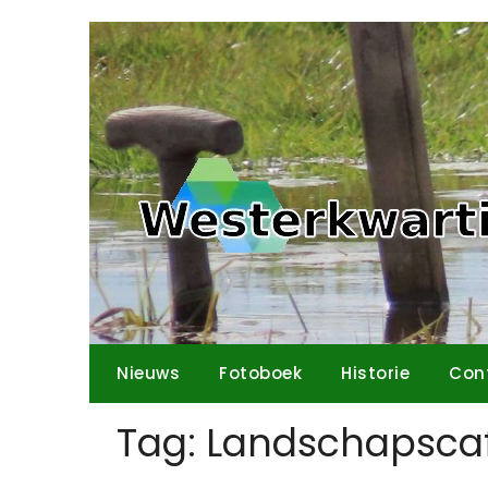
Ga
naar
de
inhoud
Nieuws
Fotoboek
Historie
Con
Tag:
Landschapsca