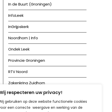
In de Buurt (Groningen)
InfoLeek
InGrijpskerk
Noordhorn | Info
Ondek Leek
Provincie Groningen
RTV Noord
Zakenkring Zuidhorn
Wij respecteren uw privacy!
Zuidhorn in Beeld
Wij gebruiken op deze website functionele cookies
voor een correcte weergave en werking van de
Achief