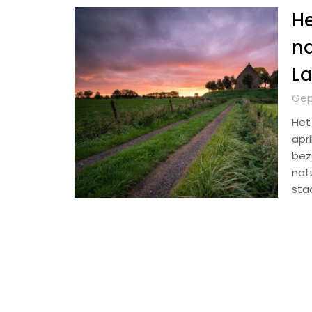
H
na
L
Gepl
Het
apr
bez
nat
sta