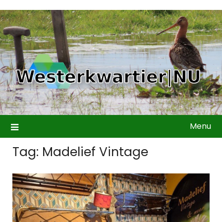
Ga
naar
de
inhoud
Menu
Tag:
Madelief Vintage