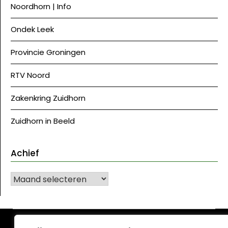
Noordhorn | Info
Ondek Leek
Provincie Groningen
RTV Noord
Zakenkring Zuidhorn
Zuidhorn in Beeld
Achief
Achief
©J Westerkwartier|NU
| Ontwerp:
Krant WordPress