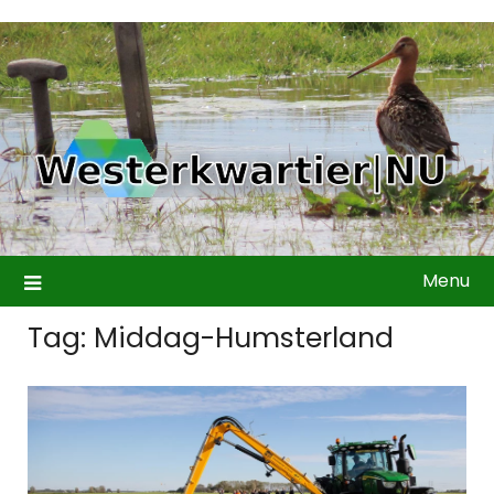
Ga
naar
de
inhoud
Menu
Tag:
Middag-Humsterland