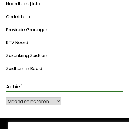
Noordhorn | Info
Ondek Leek
Provincie Groningen
RTV Noord
Zakenkring Zuidhorn
Zuidhorn in Beeld
Achief
Achief
©J Westerkwartier|NU
| Ontwerp:
Krant WordPress