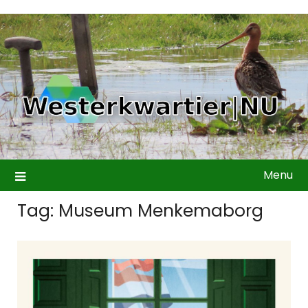
Ga
naar
de
inhoud
Menu
Tag:
Museum Menkemaborg