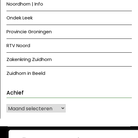
Noordhorn | Info
Ondek Leek
Provincie Groningen
RTV Noord
Zakenkring Zuidhorn
Zuidhorn in Beeld
Achief
Achief
©J Westerkwartier|NU
| Ontwerp:
Krant WordPress