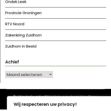
Ondek Leek
Provincie Groningen
RTV Noord
Zakenkring Zuidhorn
Zuidhorn in Beeld
Achief
Achief
©J Westerkwartier|NU
| Ontwerp:
Krant WordPress
thema
Wij respecteren uw privacy!