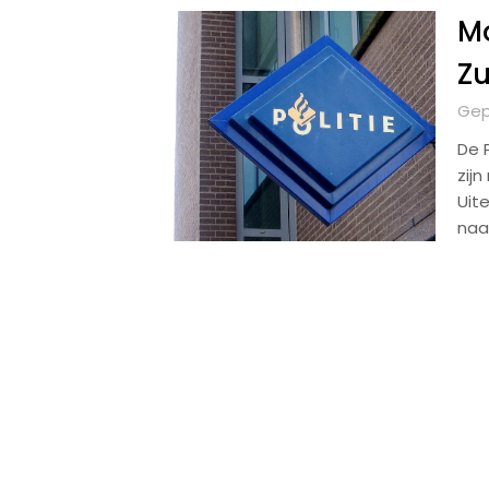
Mo
Zu
Gep
De 
zijn
Uit
naar