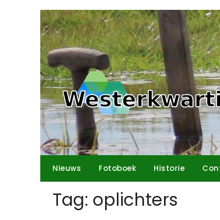
Ga
naar
de
inhoud
Nieuws
Fotoboek
Historie
Con
Tag:
oplichters