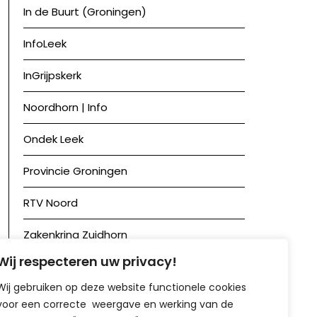
In de Buurt (Groningen)
InfoLeek
InGrijpskerk
Noordhorn | Info
Ondek Leek
Provincie Groningen
RTV Noord
Zakenkring Zuidhorn
Wij respecteren uw privacy!
Zuidhorn in Beeld
Wij gebruiken op deze website functionele cookies
voor een correcte weergave en werking van de
Achief