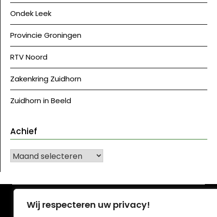
Ondek Leek
Provincie Groningen
RTV Noord
Zakenkring Zuidhorn
Zuidhorn in Beeld
Achief
Achief
©J Westerkwartier|NU
| Ontwerp:
Krant WordPress
Wij respecteren uw privacy!
thema