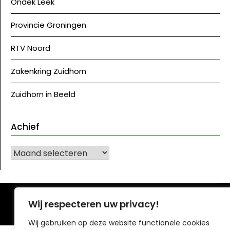
Ondek Leek
Provincie Groningen
RTV Noord
Zakenkring Zuidhorn
Zuidhorn in Beeld
Achief
Achief
©J Westerkwartier|NU
| Ontwerp:
Krant WordPress
Wij respecteren uw privacy!
thema
Wij gebruiken op deze website functionele cookies