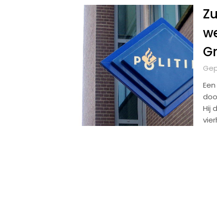
Z
we
G
Gep
Een
doo
Hij
vie