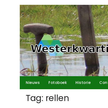
Ga
naar
de
inhoud
Nieuws
Fotoboek
Historie
Con
Tag:
rellen