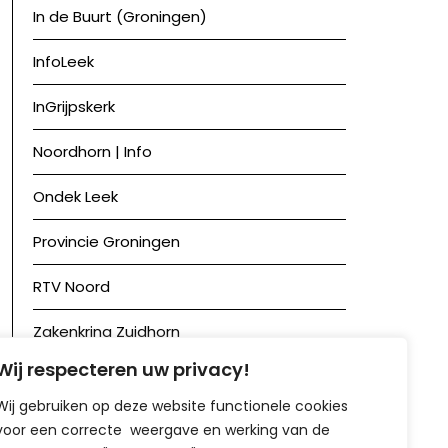
In de Buurt (Groningen)
InfoLeek
InGrijpskerk
Noordhorn | Info
Ondek Leek
Provincie Groningen
RTV Noord
Zakenkring Zuidhorn
Wij respecteren uw privacy!
Zuidhorn in Beeld
Wij gebruiken op deze website functionele cookies
voor een correcte weergave en werking van de
Achief