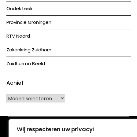
Ondek Leek
Provincie Groningen
RTV Noord
Zakenkring Zuidhorn
Zuidhorn in Beeld
Achief
Achief
©J Westerkwartier|NU
| Ontwerp:
Krant WordPress
Wij respecteren uw privacy!
thema