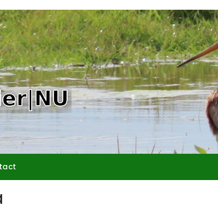
tact
a