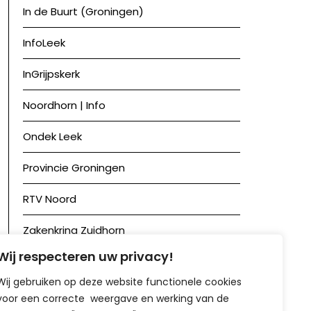
In de Buurt (Groningen)
InfoLeek
InGrijpskerk
Noordhorn | Info
Ondek Leek
Provincie Groningen
RTV Noord
Zakenkring Zuidhorn
Wij respecteren uw privacy!
Zuidhorn in Beeld
Wij gebruiken op deze website functionele cookies
voor een correcte weergave en werking van de
Achief