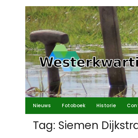
Ga
naar
de
inhoud
Nieuws
Fotoboek
Historie
Con
Tag:
Siemen Dijkstr