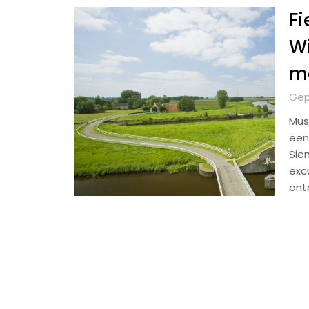
Fi
Wi
m
Gep
Mus
een 
Siem
exc
ontd