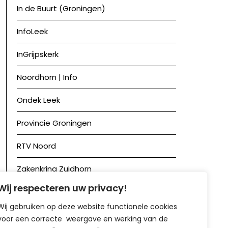
In de Buurt (Groningen)
InfoLeek
InGrijpskerk
Noordhorn | Info
Ondek Leek
Provincie Groningen
RTV Noord
Zakenkring Zuidhorn
Wij respecteren uw privacy!
Zuidhorn in Beeld
Wij gebruiken op deze website functionele cookies
voor een correcte weergave en werking van de
Achief