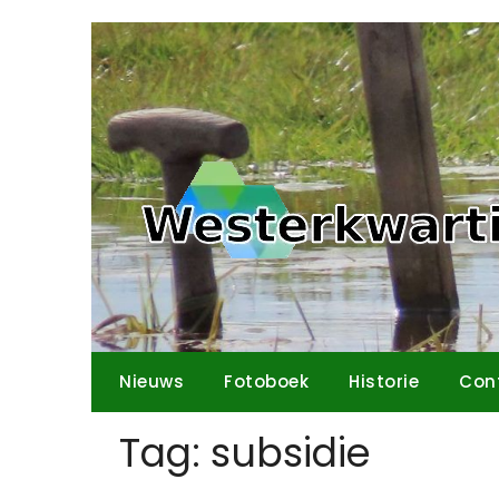
Ga
naar
de
inhoud
Nieuws
Fotoboek
Historie
Con
Tag:
subsidie