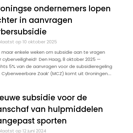
roningse ondernemers lopen
hter in aanvragen
bersubsidie
laatst op 10 oktober 2025
 maar enkele weken om subsidie aan te vragen
r cyberveiligheid! Den Haag, 8 oktober 2025 —
chts 5% van de aanvragen voor de subsidieregeling
jn Cyberweerbare Zaak’ (MCZ) komt uit Groningen….
euwe subsidie voor de
anschaf van hulpmiddelen
angepast sporten
laatst op 12 juni 2024