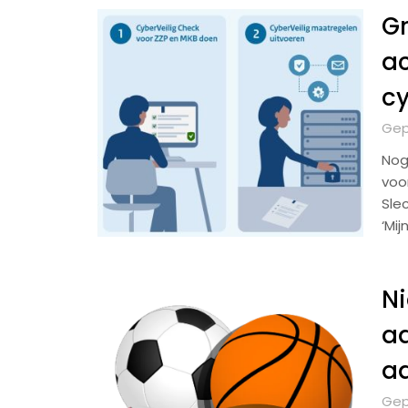
G
ac
cy
Gep
Nog
voo
Sle
‘Mi
Ni
a
a
Gep