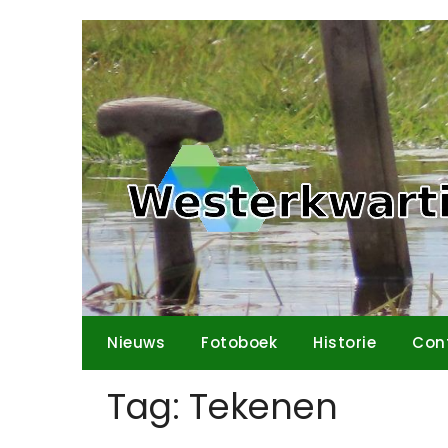
Ga
naar
de
inhoud
Nieuws
Fotoboek
Historie
Con
Tag:
Tekenen