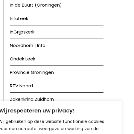
In de Buurt (Groningen)
InfoLeek
InGrijpskerk
Noordhorn | Info
Ondek Leek
Provincie Groningen
RTV Noord
Zakenkring Zuidhorn
Wij respecteren uw privacy!
Zuidhorn in Beeld
Wij gebruiken op deze website functionele cookies
voor een correcte weergave en werking van de
Achief