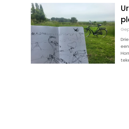
Ur
pl
Gep
Dri
een
Hor
tek