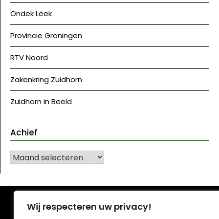
Ondek Leek
Provincie Groningen
RTV Noord
Zakenkring Zuidhorn
Zuidhorn in Beeld
Achief
Achief
©J Westerkwartier|NU
| Ontwerp:
Krant WordPress
Wij respecteren uw privacy!
thema