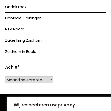
Ondek Leek
Provincie Groningen
RTV Noord
Zakenkring Zuidhorn
Zuidhorn in Beeld
Achief
Achief
©J Westerkwartier|NU
| Ontwerp:
Krant WordPress
Wij respecteren uw privacy!
thema