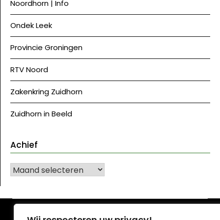
Noordhorn | Info
Ondek Leek
Provincie Groningen
RTV Noord
Zakenkring Zuidhorn
Zuidhorn in Beeld
Achief
Achief
©J Westerkwartier|NU
| Ontwerp:
Krant WordPress
Wij respecteren uw privacy!