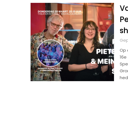
Va
Pe
s
Gep
Op 
16e
Spec
Gro
hed