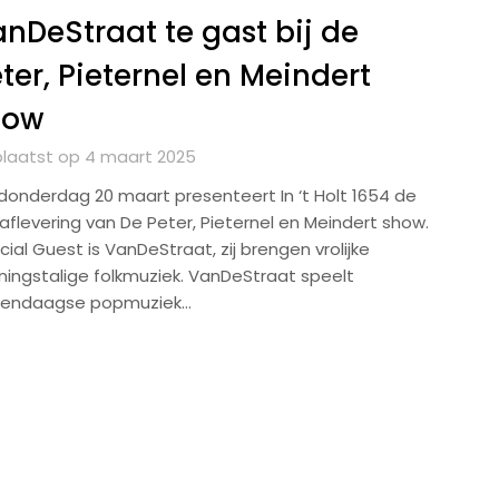
nDeStraat te gast bij de
ter, Pieternel en Meindert
how
laatst op 4 maart 2025
donderdag 20 maart presenteert In ‘t Holt 1654 de
 aflevering van De Peter, Pieternel en Meindert show.
ial Guest is VanDeStraat, zij brengen vrolijke
ningstalige folkmuziek. VanDeStraat speelt
endaagse popmuziek…