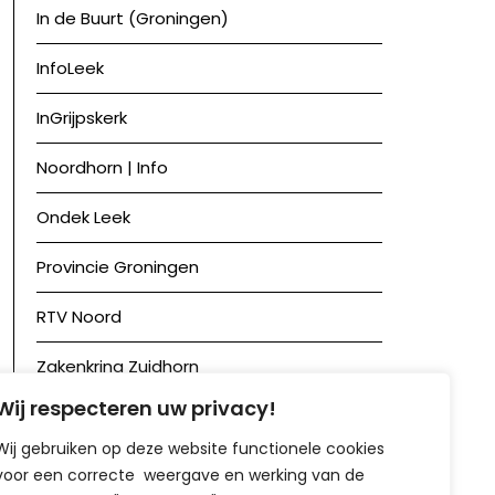
In de Buurt (Groningen)
InfoLeek
InGrijpskerk
Noordhorn | Info
Ondek Leek
Provincie Groningen
RTV Noord
Zakenkring Zuidhorn
Wij respecteren uw privacy!
Zuidhorn in Beeld
Wij gebruiken op deze website functionele cookies
voor een correcte weergave en werking van de
Achief