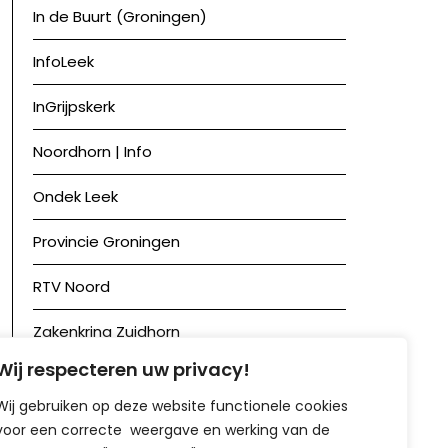
In de Buurt (Groningen)
InfoLeek
InGrijpskerk
Noordhorn | Info
Ondek Leek
Provincie Groningen
RTV Noord
Zakenkring Zuidhorn
Wij respecteren uw privacy!
Zuidhorn in Beeld
Wij gebruiken op deze website functionele cookies
voor een correcte weergave en werking van de
Achief