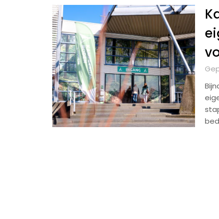
K
ei
vo
Gep
Bij
eig
sta
bedr