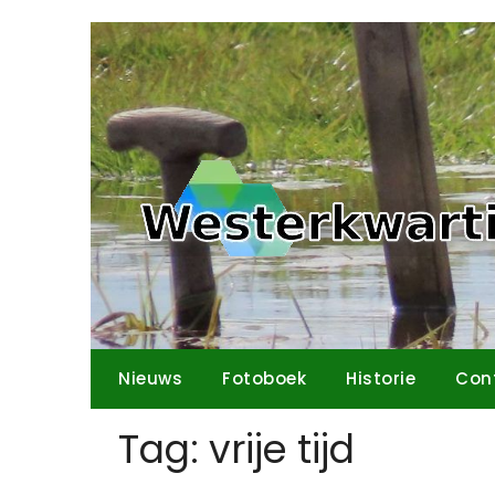
Ga
naar
de
inhoud
Nieuws
Fotoboek
Historie
Con
Tag:
vrije tijd